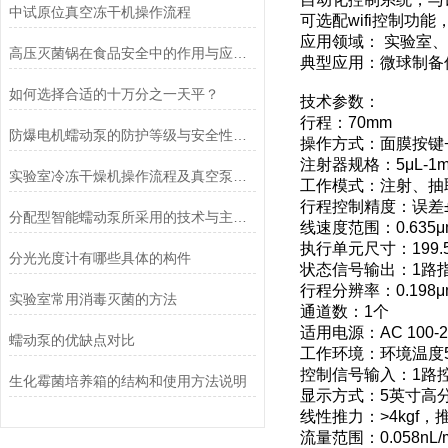
中试原位真空冻干机操作流程
可选配wifi控制功
应用领域： 实验室
高压灭菌锅在食品安全中的作用与应用说明
典型应用：微球制备
如何选择合适的十万分之一天平？
技术参数：
行程：70mm
防爆电机蠕动泵的防护等级与安全性分析
操作方式：面膜按键
注射器规格：5μL-1m
实验室冷冻干燥机操作流程及真空泵加油方法
工作模式：注射、抽
行程控制精度：误差±
分配型智能蠕动泵所采用的技术与主要功能
线速度范围：0.635μm/
执行单元尺寸：199.5*4
分光光度计有哪些具体的构件
状态信号输出：1路
行程分辨率：0.198μm
实验室常用消毒灭菌的方法
通道数：1个
适用电源：AC 100-24
蠕动泵的优缺点对比
工作环境：环境温度5-
控制信号输入：1路
生化霉菌培养箱的结构和使用方法说明
显示方式：5英寸高
线性推力：>4kgf，
流量范围：0.058nL/min