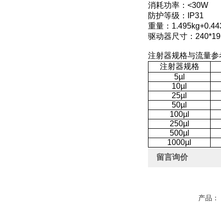
消耗功率：<30W
防护等级：IP31
重量：1.495kg+0
驱动器尺寸：240*196
注射器规格与流量参
注射器规格
5µl
10µl
25µl
50µl
100µl
250µl
500µl
1000µl
留言询价
产品：