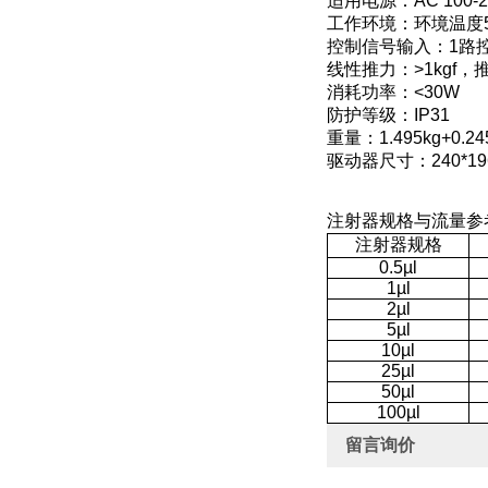
适用电源：AC 100-24
工作环境：环境温度5-
控制信号输入：1路
线性推力：>1kgf，
消耗功率：<30W
防护等级：IP31
重量：1.495kg+0
驱动器尺寸：240*196
注射器规格与流量参
注射器规格
0.5µl
1µl
2µl
5µl
10µl
25µl
50µl
100µl
留言询价