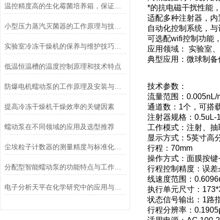
温控精度高的生化霉菌培养箱，保证实验数据准确
*的抗电磁干扰性能
适配多种注射器，内
小型压力蒸汽灭菌器的工作原理与技术优势概述
自动化控制系统，与
可选配wifi控制功
实验室冷冻干燥机的保养与维护技巧分析
应用领域： 实验室
典型应用：微球制备
低温恒温槽的温度控制原理和技术特点
技术参数：
防爆电机蠕动泵的工作原理及安装与配管
流量范围：0.005nL/min
提高冷冻干燥机干燥效率的关键因素
通道数：1个，可搭
注射器规格：0.5uL-1
蠕动泵在不同领域的应用及选型推荐
工作模式：注射、抽
显示方式：5英寸高
尘埃粒子计数器的测量精度与标准化方法
行程：70mm
操作方式：面膜按键
分配型智能蠕动泵的功能特点与工作模式介绍
行程控制精度：误差±
线速度范围：0.6096um
电子分析天平在化学研究中的应用与优势说明
执行单元尺寸：173*3
状态信号输出：1路
行程分辨率：0.1905μm