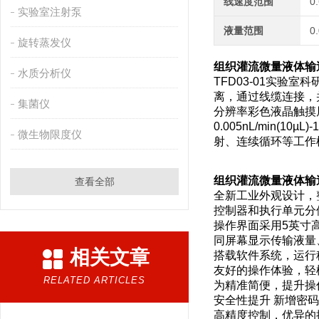
线速度范围
0
实验室注射泵
液量范围
0
旋转蒸发仪
组织灌流微量液体输送
水质分析仪
TFD03-01实
离，通过线缆连接，
集菌仪
分辨率彩色液晶触摸
0.005nL/min(
微生物限度仪
射、连续循环等工作
组织灌流微量液体输送
查看全部
全新工业外观设计，
控制器和执行单元分
操作界面采用5英寸
同屏幕显示传输液量
相关文章
搭载软件系统，运行
友好的操作体验，轻
RELATED ARTICLES
为精准简便，提升操
安全性提升 新增密
高精度控制，优异的