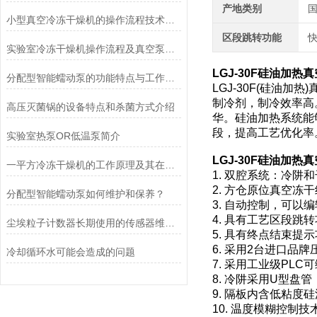
产地类别
小型真空冷冻干燥机的操作流程技术详解
区段跳转功能
实验室冷冻干燥机操作流程及真空泵加油方法
LGJ-30F
硅油加热真
分配型智能蠕动泵的功能特点与工作模式介绍
LGJ-30F(硅油
制冷剂，制冷效率高
高压灭菌锅的设备特点和杀菌方式介绍
华。硅油加热系统能
段，提高工艺优化率
实验室热泵OR低温泵简介
LGJ-30F
硅油加热真
一平方冷冻干燥机的工作原理及其在材料科学中的重要性
1. 双腔系统：冷
2. 方仓原位真空
分配型智能蠕动泵如何维护和保养？
3. 自动控制，可
4. 具有工艺区段
尘埃粒子计数器长期使用的传感器维护与清洁规范
5. 具有终点结束
6. 采用2台进口品
冷却循环水可能会造成的问题
7. 采用工业级P
8. 冷阱采用U型
9. 隔板内含低粘
10. 温度模糊控