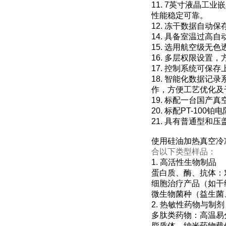
11. 7英寸液晶工
性能稳定可靠。
12. 冻干数据自动
14. 具备室温过高
15. 选用航空级无
16. 多层权限设置
17. 控制系统可保
18. 智能化数据
作，方便工艺优化及
19. 标配一台国产
20. 标配PT-1
21. 具有普通型
使用硅油加热真空冷
合以下类型样品：
1. 高活性生物制品
蛋白质、酶、抗体：
细胞治疗产品（如干
微生物菌种（益生菌
2. 热敏性药物与制剂
多肽类药物：高温易
脂质体、纳米药物载