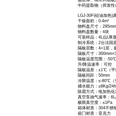
中药提取物（挥发性
LGJ-30F(硅油加
干燥面积：0.4m²
物料盘尺寸：295mm
物料盘数量：4块
可装样品：4L(以厚
制冷系统：2台法国
隔板层数：4+1层
隔板尺寸：300mm×3
隔板温度范围：-50℃
升/降温速率：可控
隔板温差：±1℃（
隔板间距：50mm
冷阱温度：≤-80℃
捕水能力：≥8Kg/24
除霜方式：电加热化
真空泵抽气速率：6L/
极限真空度：≤1Pa
箱体材质：304不锈
箱门材质：亚克力