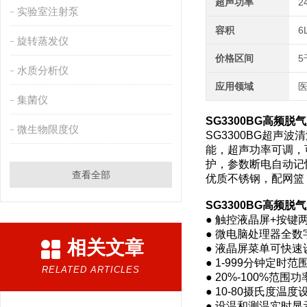
超声功率
2
实验室注射泵
容积
6
旋转蒸发仪
价格区间
5
水质分析仪
应用领域
医
集菌仪
SG3300BG高频
微生物限度仪
SG3300BG超声
能，超声功率可调，
护，参数断电自动记
查看全部
优质不锈钢，配网篮
SG3300BG高频
● 触控液晶屏+按键
● 微电脑处理器全
相关文章
● 液晶屏菜单可快速
● 1-999分钟定时范
RELATED ARTICLES
● 20%-100%范
● 10-80摄氏度温
● 设温和测温实时显