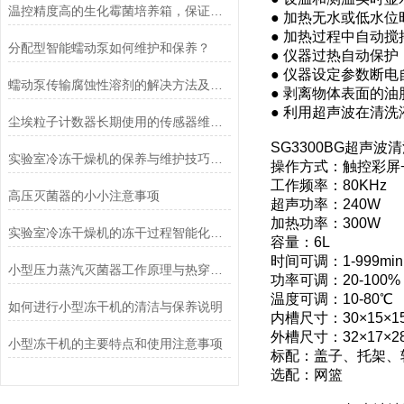
温控精度高的生化霉菌培养箱，保证实验数据准确
● 加热无水或低水
● 加热过程中自动
分配型智能蠕动泵如何维护和保养？
● 仪器过热自动保护
● 仪器设定参数断电
蠕动泵传输腐蚀性溶剂的解决方法及注意事项
● 剥离物体表面的
● 利用超声波在清
尘埃粒子计数器长期使用的传感器维护与清洁规范
SG3300BG超声
实验室冷冻干燥机的保养与维护技巧分析
操作方式：触控彩屏
工作频率：80KHz
高压灭菌器的小小注意事项
超声功率：240W
加热功率：300W
实验室冷冻干燥机的冻干过程智能化功能和基本操作流程
容量：6L
时间可调：1-999min
小型压力蒸汽灭菌器工作原理与热穿透性分析
功率可调：20-100%
温度可调：10-80℃
如何进行小型冻干机的清洁与保养说明
内槽尺寸：30×15×1
外槽尺寸：32×17×2
小型冻干机的主要特点和使用注意事项
标配：盖子、托架、
选配：网篮