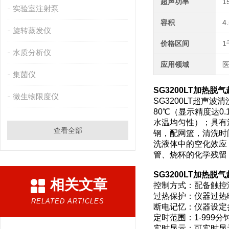
超声功率
1
实验室注射泵
容积
4
旋转蒸发仪
价格区间
1
水质分析仪
应用领域
医
集菌仪
SG3200LT加热脱
微生物限度仪
SG3200LT超声波
80℃（显示精度达0
水温均匀性）；具有
查看全部
钢，配网篮，清洗时
洗液体中的空化效应
管、烧杯的化学残留
SG3200LT加热脱
相关文章
控制方式：配备触控
过热保护：仪器过热
RELATED ARTICLES
断电记忆：仪器设定
定时范围：1-999
实时显示：可实时显