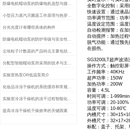
防爆电机蠕动泵的防爆电机选型与接线要求
全数字化控制：采用
快速设置：通过液晶
小型压力蒸汽灭菌器工作原理与热穿透性分析
功率调节范围：功率可
温度设定范围：温度设
分光光度计有哪些具体的构件
自动检测报警：在加
自动搅拌：加热过程
防爆电机蠕动泵的防护等级与安全性分析
脱气功能：通过预先
在损伤。
尘埃粒子计数器的产品特点主要包括哪些？
SG3200LT超声波
分配型智能蠕动泵所采用的技术与主要功能
操作方式：触控彩屏
工作频率：40KHz
实验室热泵OR低温泵简介
超声功率：150W
加热功率：200W
化妆品冷冻干燥机的系统缓存和常规冻干方法的优点
容量：4.5L
时间可调：1-999min
实验室冷冻干燥机的冻干过程智能化功能和基本操作流程
功率可调：20-100%
温度可调：10-80℃
提高冷冻干燥机干燥效率的关键因素
内槽尺寸：30×15×1
外槽尺寸：32×17×2
标配：盖子、托架、