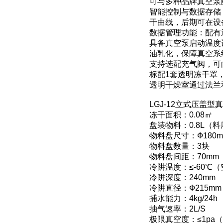
可与多种品牌真空泵
智能控制与数据存储
干曲线，后期可在设
数据管理功能：配有
具备真空泵启动温度
油乳化，保障真空系
支持选配充气阀，可
标配1套透明冻干罩
透明干燥室通过法兰
LGJ-12立式压盖
冻干面积：0.08㎡
盘装物料：0.8L（料
物料盘尺寸：Ф180m
物料盘数量：3块
物料盘间距：70mm
冷阱温度：≤-60℃
冷阱深度：240mm
冷阱直径：Ф215mm
捕水能力：4kg/24h
抽气速率：2L/S
极限真空度：≤1pa