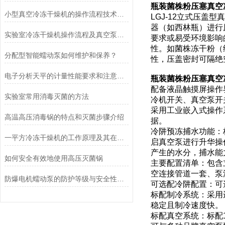
瓶装菌株粉压塞真空
小型真空冷冻干燥机的操作流程技术详解
LGJ-12立式压
器（如西林瓶）进行
实验室冷冻干燥机操作流程及真空泵加油方法
要求或易受环境影响
性。如菌株冻干粉（
分配型智能蠕动泵如何维护和保养？
性，压盖密封可隔绝
电子分析天平的计量性能要求和注意事项说明
瓶装菌株粉压塞真空
配备液晶触摸屏操作
实验室常用消毒灭菌的方法
冷机开关、真空泵开
采用工业嵌入式操作
高温高压消毒锅的特点和灭菌步骤介绍
据。
冷阱预冻捕水功能：
一平方冷冻干燥机的工作原理及其在材料科学中的重要性
启真空泵进行升华操
产生的水分，捕水能力可达
如何安全有效地使用高压灭菌锅
主要配置清单：包含
空连接管道一套、泵
防爆电机蠕动泵的防护等级与安全性分析
可选配冷阱配置：可
标配制冷系统：采用
稳定且制冷速度快。
标配真空系统：标配1