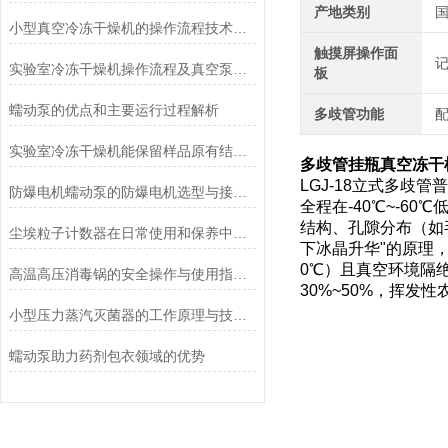
产地类别
小型真空冷冻干燥机的操作流程技术详解
触摸屏操作面
实验室冷冻干燥机操作流程及真空泵加油方法
板
蠕动泵的优点和主要运行过程解析
多歧管功能
实验室冷冻干燥机能保留样品原有结构和活性
多歧管挂瓶真空冻干
LGJ-18立式多
防爆电机蠕动泵的防爆电机选型与接线要求
全程在-40℃~-
结构、孔隙分布（如
尘埃粒子计数器在日常使用和保养中要注意哪几点
下冰晶升华"的原理
0℃）且真空环境隔
高温高压消毒锅的安全操作与使用指南说明
30%~50%，挥
小型压力蒸汽灭菌器的工作原理与技术优势概述
蠕动泵助力药剂包衣领域的优势