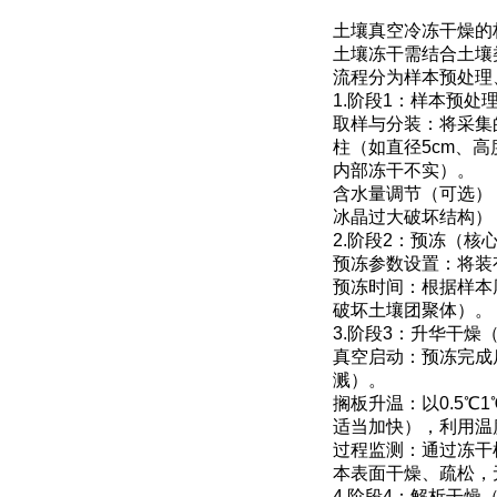
土壤真空冷冻干燥的
土壤冻干需结合土壤
流程分为样本预处理
1.阶段1：样本预
取样与分装：将采集
柱（如直径5cm、
内部冻干不实）。
含水量调节（可选）
冰晶过大破坏结构）
2.阶段2：预冻（核
预冻参数设置：将装
预冻时间：根据样本
破坏土壤团聚体）。
3.阶段3：升华干燥
真空启动：预冻完成
溅）。
搁板升温：以0.5℃
适当加快），利用温
过程监测：通过冻干
本表面干燥、疏松，
4.阶段4：解析干燥