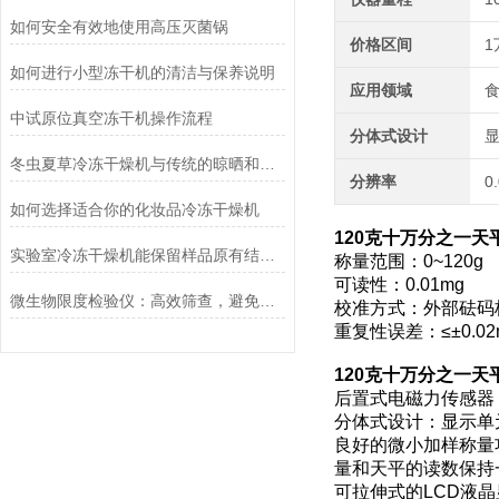
如何安全有效地使用高压灭菌锅
价格区间
1
如何进行小型冻干机的清洁与保养说明
应用领域
食
中试原位真空冻干机操作流程
分体式设计
冬虫夏草冷冻干燥机与传统的晾晒和烘干方法相比有哪些优点？
分辨率
0
如何选择适合你的化妆品冷冻干燥机
120克十万分之一天平0
实验室冷冻干燥机能保留样品原有结构和活性
称量范围：0~120g
可读性：0.01mg
微生物限度检验仪：高效筛查，避免产品微生物污染
校准方式：外部砝码
重复性误差：≤±0.02
120克十万分之一天平0
后置式电磁力传感器
分体式设计：显示单
良好的微小加样称量
量和天平的读数保持
可拉伸式的LCD液