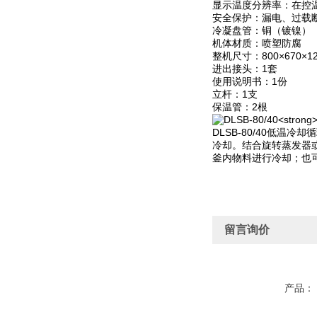
显示温度分辨率：在控温
安全保护：漏电、过载
冷凝盘管：铜（镀镍）
机体材质：喷塑防腐
整机尺寸：800×670×1
进出接头：1套
使用说明书：1份
立杆：1支
保温管：2根
DLSB-80/40低
冷却。结合旋转蒸发器
釜内物料进行冷却；也
留言询价
产品：