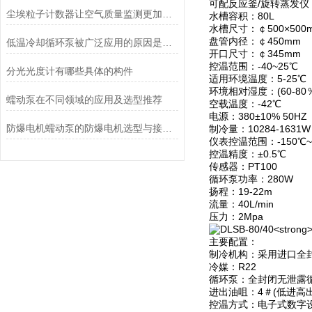
可配反应釜/旋转蒸发仪：
尘埃粒子计数器让空气质量监测更加简单、快捷
水槽容积：80L
水槽尺寸：￠500×500
盘管内径：￠450mm
低温冷却循环泵被广泛应用的原因是什么？
开口尺寸：￠345mm
控温范围：-40~25℃
分光光度计有哪些具体的构件
适用环境温度：5-25℃
环境相对湿度：(60-80
蠕动泵在不同领域的应用及选型推荐
空载温度：-42℃
电源：380±10% 50HZ
防爆电机蠕动泵的防爆电机选型与接线要求
制冷量：10284-1631W
仪表控温范围：-150℃~
控温精度：±0.5℃
传感器：PT100
循环泵功率：280W
扬程：19-22m
流量：40L/min
压力：2Mpa
主要配置：
制冷机构：采用进口全
冷媒：R22
循环泵：全封闭无泄露
进出油咀：4＃(低进高出
控温方式：电子式数字