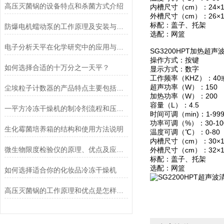
高压灭菌锅的设备特点和杀菌方式介绍
内槽尺寸（cm）：24×1
外槽尺寸（cm）：26×1
标配：盖子、托架
防爆电机蠕动泵的工作原理及安装与配管
选配：网篮
电子分析天平在化学研究中的应用与优势说明
SG3200HPT加热超
操作方式：按键
如何选择合适的十万分之一天平？
显示方式：数字
工作频率（KHZ）：40
超声功率（W）：150
尘埃粒子计数器的产品特点主要包括哪些？
加热功率（W）：200
容量（L）：4.5
一平方冷冻干燥机的制冷剂流程和压缩空气流程
时间可调（min)：1-99
功率可调（%）：30-10
生化霉菌培养箱的结构和使用方法说明
温度可调（℃）：0-80
内槽尺寸（cm）：30×1
微生物限度检验仪的原理、优点及应用介绍
外槽尺寸（cm）：32×1
标配：盖子、托架
选配：网篮
如何选择适合你的化妆品冷冻干燥机
高压灭菌锅的工作原理和优点是怎样的？