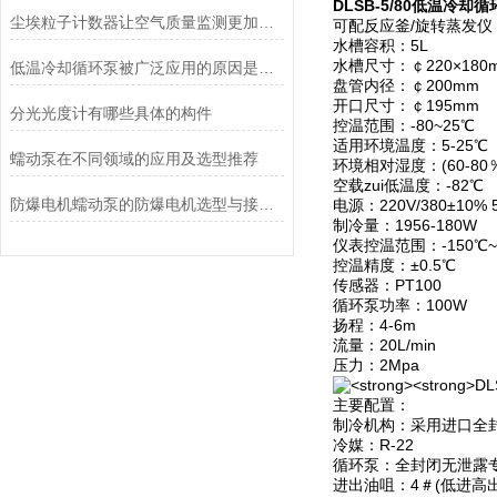
DLSB-5/80低温冷却
尘埃粒子计数器让空气质量监测更加简单、快捷
可配反应釜/旋转蒸发仪：
水槽容积：5L
水槽尺寸：￠220×180
低温冷却循环泵被广泛应用的原因是什么？
盘管内径：￠200mm
开口尺寸：￠195mm
分光光度计有哪些具体的构件
控温范围：-80~25℃
适用环境温度：5-25℃
蠕动泵在不同领域的应用及选型推荐
环境相对湿度：(60-80
空载zui低温度：-82℃
防爆电机蠕动泵的防爆电机选型与接线要求
电源：220V/380±10% 
制冷量：1956-180W
仪表控温范围：-150℃~
控温精度：±0.5℃
传感器：PT100
循环泵功率：100W
扬程：4-6m
流量：20L/min
压力：2Mpa
主要配置：
制冷机构：采用进口全
冷媒：R-22
循环泵：全封闭无泄露
进出油咀：4＃(低进高出