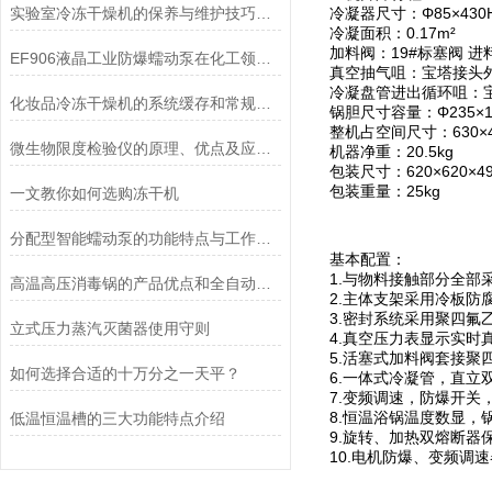
实验室冷冻干燥机的保养与维护技巧分析
冷凝器尺寸：Φ85×430
冷凝面积：0.17m²
加料阀：19#标塞阀 进
EF906液晶工业防爆蠕动泵在化工领域的应用优势
真空抽气咀：宝塔接头外
冷凝盘管进出循环咀：宝
化妆品冷冻干燥机的系统缓存和常规冻干方法的优点
锅胆尺寸容量：Φ235×145
整机占空间尺寸：630×400
微生物限度检验仪的原理、优点及应用介绍
机器净重：20.5kg
包装尺寸：620×620×4
包装重量：25kg
一文教你如何选购冻干机
分配型智能蠕动泵的功能特点与工作模式介绍
基本配置：
1.与物料接触部分全部
高温高压消毒锅的产品优点和全自动控制系统说明
2.主体支架采用冷板防
3.密封系统采用聚四氟
立式压力蒸汽灭菌器使用守则
4.真空压力表显示实时
5.活塞式加料阀套接
如何选择合适的十万分之一天平？
6.一体式冷凝管，直立
7.变频调速，防爆开关
8.恒温浴锅温度数显，
低温恒温槽的三大功能特点介绍
9.旋转、加热双熔断器
10.电机防爆、变频调