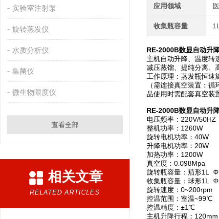
应用领域
医
实验室注射泵
收集瓶容量
1
旋转蒸发仪
水质分析仪
RE-2000B数显自动
主机自动升降、温度转速
减压蒸馏、提纯分离、
集菌仪
工作原理：蒸发瓶恒速
（需连接真空装置：循
微生物限度仪
品使用时需配套真空装
RE-2000B数显自动
电压频率：220V/50HZ
查看全部
整机功率：1260W
旋转电机功率：40W
升降电机功率：20W
加热功率：1200W
真空度：0.098Mpa
旋转瓶容量：茄形1L Φ1
相关文章
收集瓶容量：球形1L Φ1
旋转速度：0~200rpm
RELATED ARTICLES
控温范围：室温~99℃
控温精度：±1℃
主机升降行程：120mm