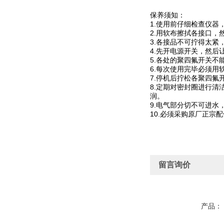
保养须知：
1.使用前仔细检查仪
2.用软布擦拭各接口，
3.各接品不可拧得太
4.先开电源开关，然
5.各处的聚四氟开关不
6.每次使用完毕必须
7.停机后拧松各聚四
8.定期对密封圈进行
润。
9.电气部分切不可进水
10.必须采购原厂正宗
留言询价
产品：