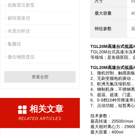
尺寸
5
实验室注射泵
最大容量
4
旋转蒸发仪
特征参数
水质分析仪
集菌仪
TGL20M
高速台式低温
TGL20M台式高速
微生物限度仪
等领域；是各级医院、
TGL20M
高速台式低温
1、微机控制，触摸面
查看全部
2、无刷变频电机驱动
3、欧洲无氟压缩机组
4、钢制机身，不锈钢
5、超温、超速、门盖
6、0-9档10种升降
7、点动功能，短暂离
相关文章
技术参数：
RELATED ARTICLES
最高转速：20500r/min
最大相对离心力：29600
最大容量：400ml