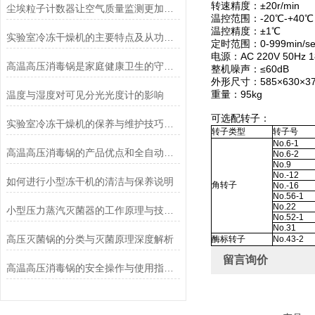
转速精度：±20r/min
尘埃粒子计数器让空气质量监测更加简单、快捷
温控范围：-20℃-+40℃
温控精度：±1℃
实验室冷冻干燥机的主要特点及从功能上分类介绍
定时范围：0-999min/se
电源：AC 220V 50Hz 1
高温高压消毒锅是家庭健康卫生的守护者
整机噪声：≤60dB
外形尺寸：585×630×3
重量：95kg
温度与湿度对可见分光光度计的影响
可选配转子：
实验室冷冻干燥机的保养与维护技巧分析
转子类型
转子号
No.6-1
高温高压消毒锅的产品优点和全自动控制系统说明
No.6-2
No.9
No.-12
如何进行小型冻干机的清洁与保养说明
角转子
No.-16
No.56-1
No.22
小型压力蒸汽灭菌器的工作原理与技术优势概述
No.52-1
No.31
高压灭菌锅的分类与灭菌原理深度解析
酶标转子
No.43-2
留言询价
高温高压消毒锅的安全操作与使用指南说明