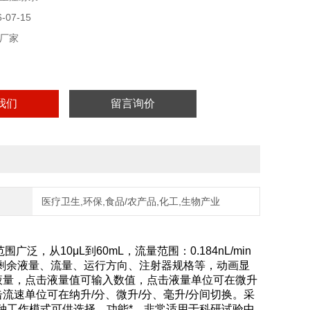
07-15
厂家
我们
留言询价
医疗卫生,环保,食品/农产品,化工,生物产业
，从10μL到60mL，流量范围：0.184nL/min
量、剩余液量、流量、运行方向、注射器规格等，动画显
液量，点击液量值可输入数值，点击液量单位可在微升
速单位可在纳升/分、微升/分、毫升/分间切换。采
多种工作模式可供选择，功能*，非常适用于科研试验中