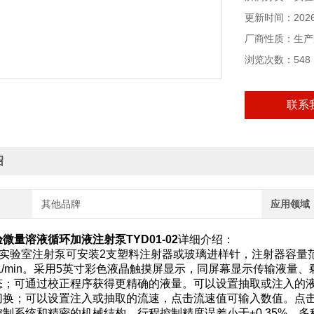
更新时间：2026-
厂商性质：生产
浏览次数：548
联系
绍
其他品牌
应用领域
微量溶液循环加液注射泵TYD01-02
详细介绍：
-02实验室注射泵可安装2支塑料注射器或玻璃进样针，注射器容量范围广泛
6mL/min。采用5英寸彩色液晶触摸屏显示，同屏幕显示传输液
态；可通过校正程序获得更精确的液量。可以设置抽取或注入的
切换；可以设置注入或抽取的流速，点击流速值可输入数值。点击流
制系统和精密的机械结构，行程控制精度误差小于±0.35%，