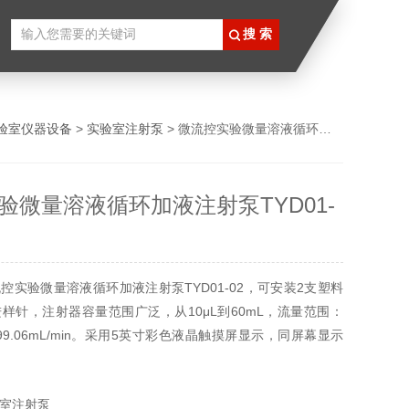
验室仪器设备
>
实验室注射泵
> 微流控实验微量溶液循环加液注射泵TYD01-02
验微量溶液循环加液注射泵TYD01-
控实验微量溶液循环加液注射泵TYD01-02，可安装2支塑料
样针，注射器容量范围广泛，从10μL到60mL，流量范围：
in～99.06mL/min。采用5英寸彩色液晶触摸屏显示，同屏幕显示
余液量、流量、运行方向、注射器规格等，动画显示运行状
抽取等五种工作模式，满足不同实验操作场景需求。
室注射泵