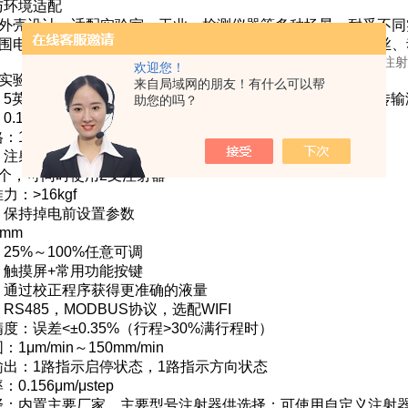
与环境适配
塑料外壳设计，适配实验室、工业、检测仪器等多种场景，耐受不
宽范围电源输入，实用性更强，典型应用于微球制备仪、静电纺丝
欢迎您！
-02实验室双通道注射泵技术参数：
来自局域网的朋友！有什么可以帮
：5英寸真彩色触摸屏显示；动画显示运行状态，同屏幕显示传输
助您的吗？
184nL/min～99.06mL/min
10μL～60mL
：注射、抽取、先注射后抽取、先抽取后注射、连续循环
个，可同时使用2支注射器
：>16kgf
：保持掉电前设置参数
mm
25%～100%任意可调
：触摸屏+常用功能按键
：通过校正程序获得更准确的液量
RS485，MODBUS协议，选配WIFI
度：误差<±0.35%（行程>30%满行程时）
1μm/min～150mm/min
输出：1路指示启停状态，1路指示方向状态
.156μm/μstep
择：内置主要厂家，主要型号注射器供选择；可使用自定义注射