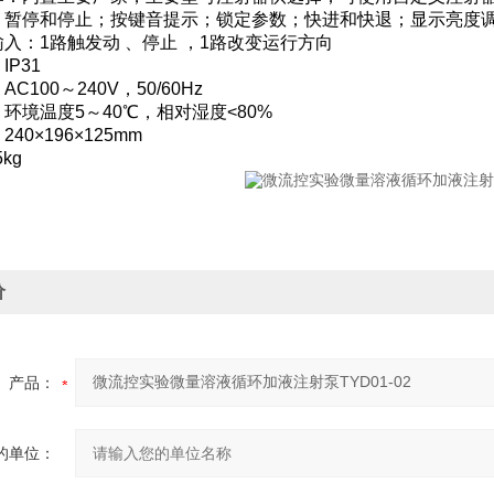
：暂停和停止；按键音提示；锁定参数；快进和快退；显示亮度
入：1路触发动 、停止 ，1路改变运行方向
P31
C100～240V，50/60Hz
环境温度5～40℃，相对湿度<80%
40×196×125mm
kg
价
产品：
的单位：