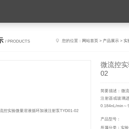
示
您的位置：
网站首页
>
产品展示
>
实
/ PRODUCTS
微流控实
02
简要描述：微流
注射器或玻璃进
0.184nL/m
传输液量、剩
产品型号：
态；内置注入、
所属分类：实验