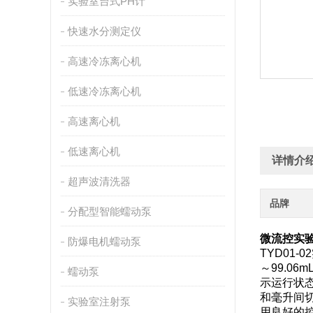
实验室台式PH计
快速水分测定仪
高速冷冻离心机
低速冷冻离心机
高速离心机
低速离心机
详情介
超声波清洗器
品牌
分配型智能蠕动泵
微流控实验
防爆电机蠕动泵
TYD01
～99.0
蠕动泵
示运行状
和毫升间
实验室注射泵
用良好的控