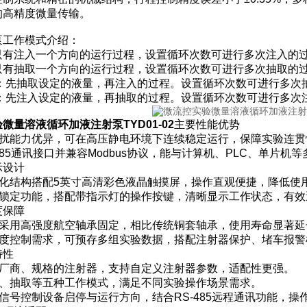
的高精度微量传输。
泵工作模式介绍：
只有注入一个方向的运行过程，设置循环次数可进行多次注入的
只有抽取一个方向的运行过程，设置循环次数可进行多次抽取的
入：先抽取设定的液量，再注入的过程。设置循环次数可进行多次
取：先注入设定的液量，再抽取的过程。设置循环次数可进行多次
微量溶液循环加液注射泵TYD01-02
主要性能优势
磁干扰能力优异，可在高压静电环境下连续稳定运行，保障实验连贯
S485通讯接口并兼容Modbus协议，能与计算机、PLC、单
示设计
一体化结构搭配5英寸高清彩色液晶触摸屏，操作直观便捷，降低使
屏幕锁定功能，搭配带指示灯的操作按键，清晰显示工作状态，有
度保障
丝杠采用高强度航空轴承固定，相比传统铜套轴承，使用寿命显著
高精度控制需求，可预存多组实验数据，搭配注射器保护、堵车报
特性
多种厂商、规格的注射器，支持自定义注射器参数，适配性更强。
注入、抽取等五种工作模式，满足不同实验操作场景需求。
部信号控制设备启停与运行方向，结合RS-485远程通讯功能，操