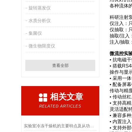
各种流体
旋转蒸发仪
科研注射
水质分析仪
仅注入：
仅抽取：
集菌仪
抽取/注
注入/抽
微生物限度仪
微流控实验
• 抗电
查看全部
• 搭载R
操作与显
• 采用
• 配备
传动与精
相关文章
• 传动
• 支持
RELATED ARTICLES
灵活适配
• 兼容
• 内置
实验室冷冻干燥机的主要特点及从功能上分类介绍
• 支持外