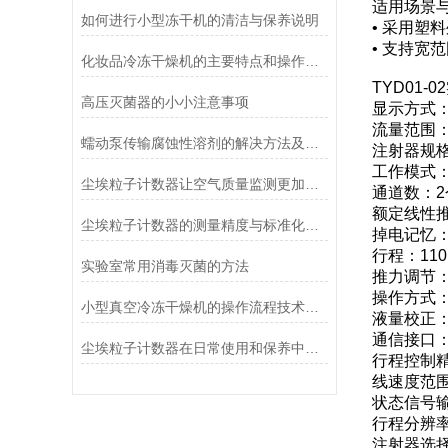
适用场景
如何进行小型冻干机的清洁与保养说明
• 采用
• 支持
化妆品冷冻干燥机的主要特点和操作管理方法介绍
TYD01
高压灭菌器的小小注意事项
显示方式
流量范围：0.
蠕动泵传输腐蚀性溶剂的解决方法及注意事项
注射器规格：
工作模式
尘埃粒子计数器让空气质量监测更加简单、快捷
通道数：2
额定线性推力
尘埃粒子计数器的测量精度与标准化方法
掉电记忆
行程：110
实验室常用消毒灭菌的方法
推力调节：
操作方式
小型真空冷冻干燥机的操作流程技术详解
液量校正
通信接口：
尘埃粒子计数器在日常使用和保养中要注意哪几点
行程控制精
线速度范围：
状态信号
行程分辨率：0
注射器选