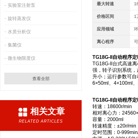
最大转速
1
实验室注射泵
价格区间
1
旋转蒸发仪
应用领域
环
水质分析仪
离心程序
集菌仪
TG18G-II
自动程序定时
微生物限度仪
TG18G-II台式
强，转子识别系统，
升小；运行参数可自动记忆
查看全部
6×50ml、4×100ml
TG18G-II
自动程序定时
转速：18600r/min
相关文章
相对离心力：24560×
容量：2000ml
RELATED ARTICLES
转速精度：±20r/min
定时范围：0-999min/