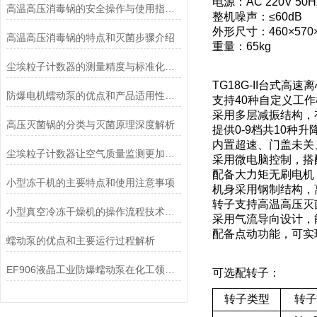
电源：AC 220V 50H
高温高压消毒锅的安全操作与使用指南说明
整机噪声：≤60dB
外形尺寸：460×570
高温高压消毒锅的特点和灭菌步骤介绍
重量：65kg
尘埃粒子计数器的测量精度与标准化方法
TG18G-II台式高
防爆电机蠕动泵的优点和产品适用性角度考量
支持40种自定义工
采用多层减振结构，
高压灭菌锅的分类与灭菌原理深度解析
提供0-9档共10
内置超速、门盖未关
尘埃粒子计数器让空气质量监测更加简单、快捷
采用微电脑控制，搭
配备大力矩无刷电机
小型冻干机的主要特点和使用注意事项
机身采用钢制结构，
转子支持高温高压灭
小型真空冷冻干燥机的操作流程技术详解
采用气流导向设计，
配备点动功能，可实
蠕动泵的优点和主要运行过程解析
EF906液晶工业防爆蠕动泵在化工领域的应用优势
可选配转子：
转子类型
转子