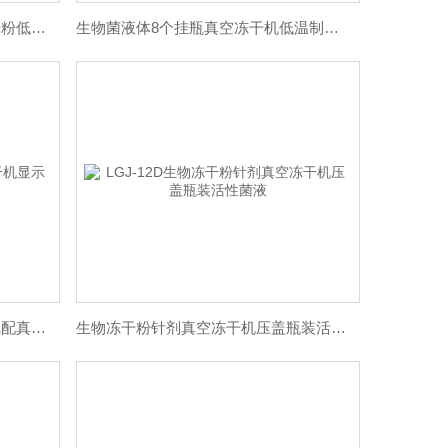
中间体溶液挂瓶真空冻干机活性干粉低温制备
生物菌液体8个挂瓶真空冻干机低温制备干粉
土壤样品低温真空冻干机显示曲线配真空泵
生物冻干粉针剂真空冻干机压盖瓶装活性菌液