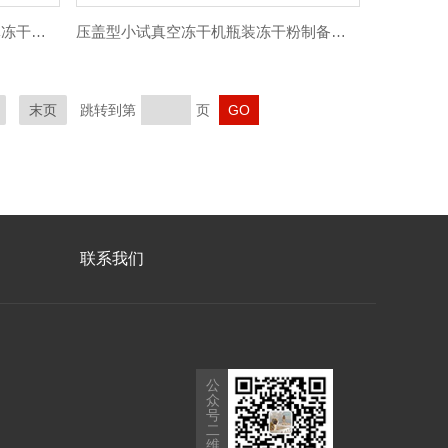
科研多歧管挂瓶真空冻干机中间体冻干粉1.2L
压盖型小试真空冻干机瓶装冻干粉制备干燥机
末页
跳转到第
页
联系我们
公
众
号
二
维