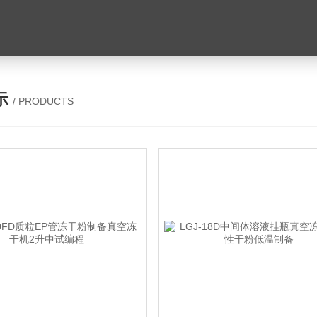
示
/ PRODUCTS