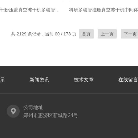
小试多糖冻干粉压盖真空冻干机多歧管干燥机
共 2129 条记录，当前 60 / 178 页
首页
上一页
下一页
示
新闻资讯
技术文章
在线留言
公司地址
郑州市惠济区新城路24号