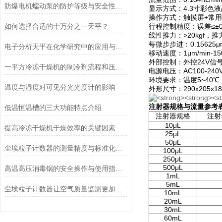
防爆电机蠕动泵的防护等级与安全性分析
显示方式：4.3寸彩
操作方式：触摸屏+常
如何选择合适的十万分之一天平？
行程控制精度：误差≤±0.
线性推力：>20kgf，
每微步步进：0.15625μm
电子分析天平在化学研究中的应用与优势说明
移动速度：1μm/min-15
外部控制：外控24V信
一平方冷冻干燥机的制冷剂流程和压缩空气流程
电源电压：AC100-240V，
环境要求：温度5~40℃
温度与湿度对可见分光光度计的影响
外形尺寸：290x205x1
注射器规格与流量参考
低温恒温槽的三大功能特点介绍
注射器规格
注射
10μL
提高冷冻干燥机干燥效率的关键因素
25μL
50μL
尘埃粒子计数器的测量精度与标准化方法
100μL
250μL
500μL
高温高压消毒锅的安全操作与使用指南说明
1mL
5mL
尘埃粒子计数器让空气质量监测更加简单、快捷
10mL
20mL
30mL
60mL