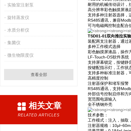
耐用的机械传动设计，
实验室注射泵
高分辨率彩色触摸屏液
支持多种注射器选择，
旋转蒸发仪
RS485通讯，兼容M
可与电磁阀控制盒配合
水质分析仪
TSD01-01双向推拉
装配两支注射器，通过
集菌仪
多种工作模式选择
彩色触摸屏液晶，操作
微生物限度仪
LF-Touch-OS软件系统
支持屏幕锁定，按键静
按键配指示灯，工作状
支持多种标准注射器，
查看全部
高精度控制
注射器保护和堵车报警
RS485通讯，支持Mod
外部信号控制启停和方
宽范围电源输入
相关文章
全不锈钢外壳
技术参数：
RELATED ARTICLES
工作模式：注入，抽取
注射器规格：10μl~60m
流量范围：0.184nL/min