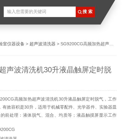
验室仪器设备
>
超声波清洗器
> SG9200CG高频加热超声波清洗机30升液晶触屏定时脱气
超声波清洗机30升液晶触屏定时脱
9200CG高频加热超声波清洗机30升液晶触屏定时脱气，工作
Hz，有效容积是30升，适用于机械零配件、光学器件、实验器皿
备的前处理：液体脱气、混合、均质等；液晶触摸屏显示工作
超声功率等参数；具有定时功能和加热功能，超声功率可在
200CG
调。
波清洗器