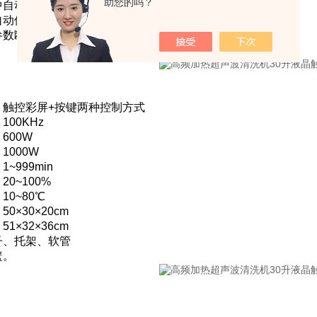
助您的吗？
中自动搅拌（均匀水温）；
自动保护；
参数断电自动记忆；
。
：
：触控彩屏+按键两种控制方式
00KHz
600W
1000W
~999min
0~100%
10~80℃
0×30×20cm
1×32×36cm
子、托架、软管
篮。