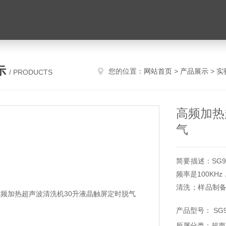
示
您的位置：
网站首页
>
产品展示
>
实
/ PRODUCTS
高频加热
气
简要描述：SG
频率是100K
清洗；样品制
时间、温度、
产品型号： SG9
20~100%内可
所属分类：超声