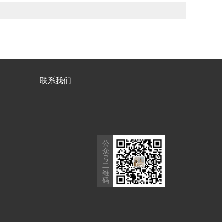
联系我们
公
众
号
二
维
码