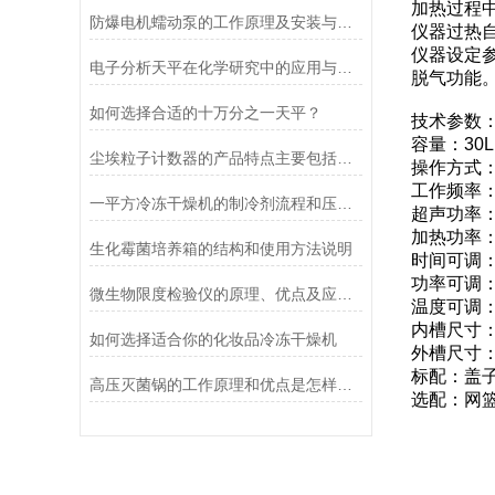
加热过程
防爆电机蠕动泵的工作原理及安装与配管
仪器过热
仪器设定
电子分析天平在化学研究中的应用与优势说明
脱气功能
如何选择合适的十万分之一天平？
技术参数
容量：30L
尘埃粒子计数器的产品特点主要包括哪些？
操作方式
工作频率：1
一平方冷冻干燥机的制冷剂流程和压缩空气流程
超声功率：
加热功率：
生化霉菌培养箱的结构和使用方法说明
时间可调：1
功率可调：2
微生物限度检验仪的原理、优点及应用介绍
温度可调：
内槽尺寸：5
如何选择适合你的化妆品冷冻干燥机
外槽尺寸：5
标配：盖
高压灭菌锅的工作原理和优点是怎样的？
选配：网