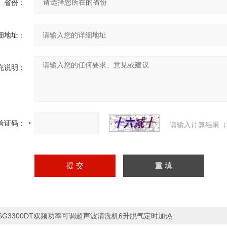
省份：
细地址：
充说明：
验证码：
请输入计算结果（
SG3300DT双频功率可调超声波清洗机6升脱气定时加热