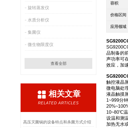
容积
旋转蒸发仪
价格区间
水质分析仪
应用领域
集菌仪
SG9200C
微生物限度仪
SG920
品制备的
声功率可
查看全部
效应，加
SG9200C
触控液晶
微电脑处
相关文章
液晶触摸
1~999
RELATED ARTICLES
20%~1
10~80
设温和测
高压灭菌锅的设备特点和杀菌方式介绍
加热无水