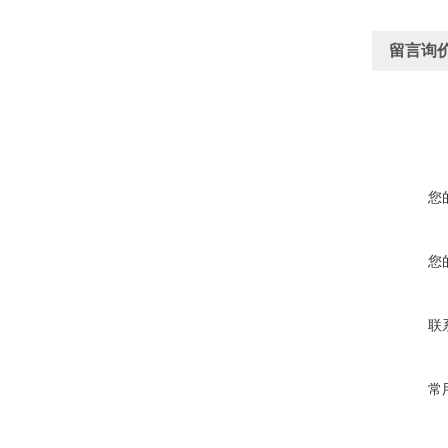
留言询
您
您
联
常