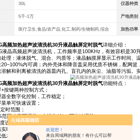
30L
仪器种类
5千-1万
产地类别
医疗卫生,食品/农产品,化工,制药/生物制药,综合
加热功率
G
高频加热超声波清洗机30升液晶触屏定时脱气
详细介绍：
0CG液晶高频超声波清洗机，工作频率是100KHz，有效容积是
前处理：液体脱气、混合、均质等；液晶触摸屏显示工作时间、
在20~100%内可调；内外壳体和降音盖采用优质不锈钢，配网
速溶解和剥离被清洗的器皿内孔、盲孔内的灰尘、油脂等污垢。
G
高频加热超声波清洗机30升液晶触屏定时脱气
功能特点：
屏+按键两种控制方式；
理器全数字化控制，工作稳定；
屏菜单可快速设置；
分钟定时范围；
00%范围功率可调节（步进为1%，可快速调节）；
℃温度设定范围（显示精度为0.1度）；
温实时显示；
欢迎您！
来自局域网的朋友！有什么可以帮
或低水位时，自动检测报警；