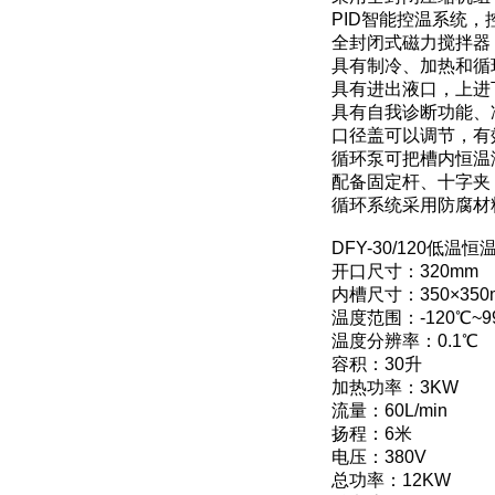
PID智能控温系统，
全封闭式磁力搅拌器
具有制冷、加热和循
具有进出液口，上进
具有自我诊断功能、
口径盖可以调节，有
循环泵可把槽内恒温
配备固定杆、十字夹
循环系统采用防腐材
DFY-30/120低
开口尺寸：320mm
内槽尺寸：350×350
温度范围：-120℃~9
温度分辨率：0.1℃
容积：30升
加热功率：3KW
流量：60L/min
扬程：6米
电压：380V
总功率：12KW