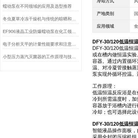
冷却方式
蠕动泵在不同领域的应用及选型推荐
产地类别
冬虫夏草冷冻干燥机与传统的晾晒和烘干方法相比有哪些优点？
应用领域
食
EF906液晶工业防爆蠕动泵在化工领域的应用优势
DFY-30/120低温
电子分析天平的计量性能要求和注意事项说明
DFY-30/120
或在槽内做恒温实验
小型压力蒸汽灭菌器的工作原理与技术优势概述
容器。通过内置循环
温、对冷凝管接触蒸
泵实现外循环控温。
工作原理：
低温恒温反应浴是在
冷到所需温度时，加
容器放于浴槽内进行
冷却；也可选择此设
DFY-30/120低温
智能液晶操作面板，
采用全封闭压缩机组